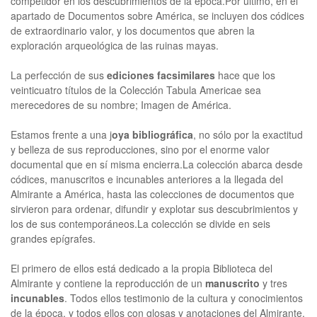
competidor en los descubrimientos de la época.Por último, en el
apartado de Documentos sobre América, se incluyen dos códices
de extraordinario valor, y los documentos que abren la
exploración arqueológica de las ruinas mayas.
La perfección de sus
ediciones facsimilares
hace que los
veinticuatro títulos de la Colección Tabula Americae sea
merecedores de su nombre; Imagen de América.
Estamos frente a una j
oya bibliográfica
, no sólo por la exactitud
y belleza de sus reproducciones, sino por el enorme valor
documental que en sí misma encierra.La colección abarca desde
códices, manuscritos e incunables anteriores a la llegada del
Almirante a América, hasta las colecciones de documentos que
sirvieron para ordenar, difundir y explotar sus descubrimientos y
los de sus contemporáneos.La colección se divide en seis
grandes epígrafes.
El primero de ellos está dedicado a la propia Biblioteca del
Almirante y contiene la reproducción de un
manuscrito
y tres
incunables
. Todos ellos testimonio de la cultura y conocimientos
de la época, y todos ellos con glosas y anotaciones del Almirante.