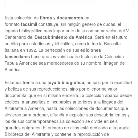
Esta colección de
libros
y
documentos
en
formato
facsímil
constituye, sin ningún género de dudas, el
legado bibliográfico más importante de la conmemoración del V
Centenario del
Descubrimiento de América
. Será en el futuro
un hito para estudiosos y bibliófilos, como lo fue la Raccolta
Italiana en 1892. La perfección de sus
ediciones
facsimilares
hace que los veinticuatro títulos de la Colección
Tabula Americae sea merecedores de su nombre; Imagen de
América.
Estamos frente a una j
oya bibliográfica
, no sólo por la exactitud
y belleza de sus reproducciones, sino por el enorme valor
documental que en sí misma encierra.La colección abarca desde
códices, manuscritos e incunables anteriores a la llegada del
Almirante a América, hasta las colecciones de documentos que
sirvieron para ordenar, difundir y explotar sus descubrimientos y
los de sus contemporáneos.La colección se divide en seis
grandes epígrafes. El primero de ellos está dedicado a la propia
Biblioteca del Almirante y contiene la reproducción de