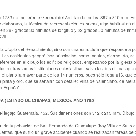
ajo 1783 de Indiferente General del Archivo de Indias. 397 x 310 mm. 
elaborado, la técnica de representación es buena, algo habitual en el s
en 267 grados 30 minutos de longitud y 22 grados 50 minutos de latitud, 
VIII.
a propio del Renacimiento, sino con una estructura que responde a pob
s accidentes geográficos principales, como montes, sierras, río, se d
eferente en el dibujo los edificios religiosos, empezando por la iglesia p
es a otras tantas instituciones eclesiásticas, salvo las dos últimas que
en el plano la mayor parte de los 14 números, pues sólo llega a16, que
plata y oro, que se señalan con detalle: Mina de Valenciano, de Mellad
va España".
A (ESTADO DE CHIAPAS, MÉXICO). AÑO 1795
 del legajo Guatemala, 452. Sus dimensiones son 312 x 215 mm. Dibujo
ón de la población de San Fernando de Guadalupe (hoy Villa de Salto d
entas, que sufrió un grave accidente cuando se realizaban tareas de de