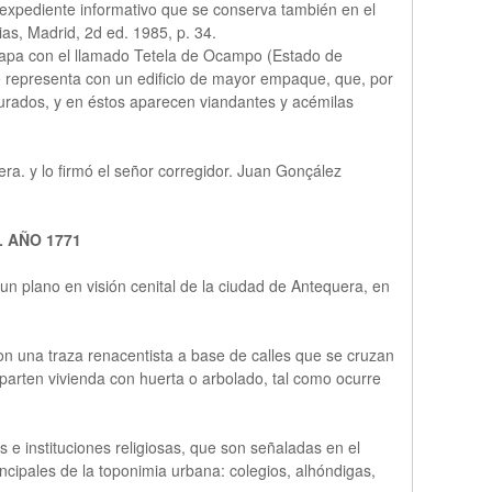
 expediente informativo que se conserva también en el
as, Madrid, 2d ed. 1985, p. 34.
mapa con el llamado Tetela de Ocampo (Estado de
e representa con un edificio de mayor empaque, que, por
igurados, y en éstos aparecen viandantes y acémilas
era. y lo firmó el señor corregidor. Juan Gonçález
 AÑO 1771
n plano en visión cenital de la ciudad de Antequera, en
on una traza renacentista a base de calles que se cruzan
mparten vivienda con huerta o arbolado, tal como ocurre
s e instituciones religiosas, que son señaladas en el
ncipales de la toponimia urbana: colegios, alhóndigas,