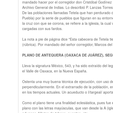
mandado hacer por el corregidor don Cristóbal Godínez 
Archivo General de Indias. Lo describió P. Lanzas Torre
De las poblaciones llamadas Tetela que han perdurado d
Puebla) por la serie de pueblos que figuran en su entor
la cruz con que se corona, se refiere a la iglesia, la c
cargadas con sus fardos.
La nota a pie de página dice "Esta cabecera de Tetela ti
(rúbrica). Por mandado del señor corregidor, Marcos del
PLANO DE ANTEQUERA (OAXACA DE JUÁREZ), SEG
Lleva la signatura México, 543, y ha sido extraído del 
el Valle de Oaxaca, en la Nueva España.
Ostenta una muy buena técnica de ejecución, con uso de 
perpendicularmente. En el extrarradio de la población, e
en los tiempos actuales. Un acueducto o I/targeal/ aport
Como el plano tiene una finalidad eclesiástica, pues fue 
plano con las letras mayúsculas, que van desde la A (igl