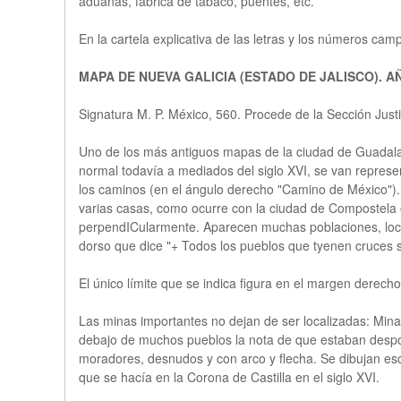
aduanas, fábrica de tabaco, puentes, etc.
En la cartela explicativa de las letras y los números cam
MAPA DE NUEVA GALICIA (ESTADO DE JALISCO). A
Signatura M. P. México, 560. Procede de la Sección Justi
Uno de los más antiguos mapas de la ciudad de Guadalaja
normal todavía a mediados del siglo XVI, se van represent
los caminos (en el ángulo derecho "Camino de México"). 
varias casas, como ocurre con la ciudad de Compostela o
perpendICularmente. Aparecen muchas poblaciones, locali
dorso que dice "+ Todos los pueblos que tyenen cruces 
El único límite que se indica figura en el margen derecho
Las minas importantes no dejan de ser localizadas: Mi
debajo de muchos pueblos la nota de que estaban despob
moradores, desnudos y con arco y flecha. Se dibujan escen
que se hacía en la Corona de Castilla en el siglo XVI.