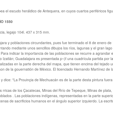
pea el escudo heráldico de Antequera, en cuyos cuartos periféricos figu
ÑO 1550
cia, legajo 104l. 437 x 315 mm.
ra y poblaciones circundantes, pues fue terminado el 8 de enero de 1
ando mediante unos sencillos dibujos los ríos, lagunas y el gran lago d
Para indicar la importancia de las poblaciones se recurre a agrandar 
 Izatlán; Guadalajara es presentada p~)f una cuadrícula partida por la
zadas en la parte derecha del mapa, que tienen encima del tejado una 
son de la gouernatión de México. El licenciado Hernando Martínez de l
 y dice: "La Prouinçia de Mechuacán es de la parte desta pintura fuera 
nas rricas de los Çacatecas, Minas del Rrío de Tepeque, Minas de pl
lados . Las poblaciones indígenas, representadas en la parte superio
as de sacrificios humanos en el ángulo superior izquierdo. La escritura