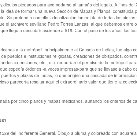
y.dibujos plegados para acomodarse al tamaño del legajo. A fines del X
 la idea de formar una nueva Sección de Mapas y Planos, constituida p
io. Se pretendía con ello la localización inmediata de todas las pieza
fue el archivero sevillano Pedro Torres Lanzas, al que debemos entre ot
 que llegó a descubrir asciende a 516. Con el paso de los años, los té
ricanas a la metrópoli, principalmente al Consejo de Indias, fue algo 
 pueblos e instituciones religiosas, creaciones de obispados, construcc
des extensiones, etc., etc. requerían el permiso de la metrópoli para 
 que expedía órdenes -a veces impresas-para que se llevase a cabo de
puertos y plazas de Indias, lo que originó una cascada de información
oso parecería resaltar aquí el extraordinario valor que tiene la colecc
.
mada por cinco planos y mapas mexicanos, aunando los criterios de cal
581
.
o 1529 del Indiferente General. Dibujo a pluma y coloreado con acuarel