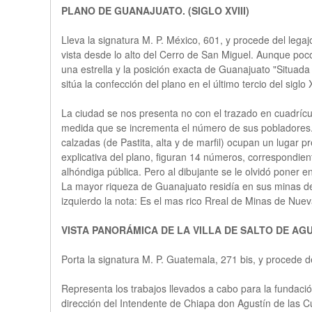
PLANO DE GUANAJUATO. (SIGLO XVIII)
Lleva la signatura M. P. México, 601, y procede del leg
vista desde lo alto del Cerro de San Miguel. Aunque poco 
una estrella y la posición exacta de Guanajuato "Situada 
sitúa la confección del plano en el último tercio del siglo X
La ciudad se nos presenta no con el trazado en cuadrícul
medida que se incrementa el número de sus pobladores. Lo
calzadas (de Pastita, alta y de marfil) ocupan un lugar pr
explicativa del plano, figuran 14 números, correspondient
alhóndiga pública. Pero al dibujante se le olvidó poner 
La mayor riqueza de Guanajuato residía en sus minas de 
izquierdo la nota: Es el mas rico Rreal de Minas de Nue
VISTA PANORÁMICA DE LA VILLA DE SALTO DE AGU
Porta la signatura M. P. Guatemala, 271 bis, y procede
Representa los trabajos llevados a cabo para la fundaci
dirección del Intendente de Chiapa don Agustín de las Cu