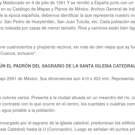
y Maldonado en 9 de julio de 1581 Y se remitió a España junto con un
s en su Catálogo de Mapas y Planos de México. Archivo General de Indi
e la época española, debemos identificar la que representa nuestro 
no: San Pedro de Hueytentlán, San Juan Tututla, etc. Cada población s
ual va rodeada por casas de menor tamaño. Ríos y caminos están bien f
ene cuatrocientos y çinqüenta vezinos, sin más de cien viejos que ay fu
 Cuenca, scriuano".
ÚN EL PADRÓN DEL SAGRARIO DE LA SANTA IGLESIA CATEDRAL
legajo 2591 de México. Sus dimensiones son 410 x 302 mm. Representa u
colores varios. Presenta a la ciudad situada en un meandro del río, c
n contraste con lo que ocurre en el centro, los cuarteles o cuadras co
a agua potable a la población.
encargado por el sagrario de la iglesia catedral, predominan los edificio
esia Catedral) hasta la U (Coronación). Luego se señalan 40 puntos pri