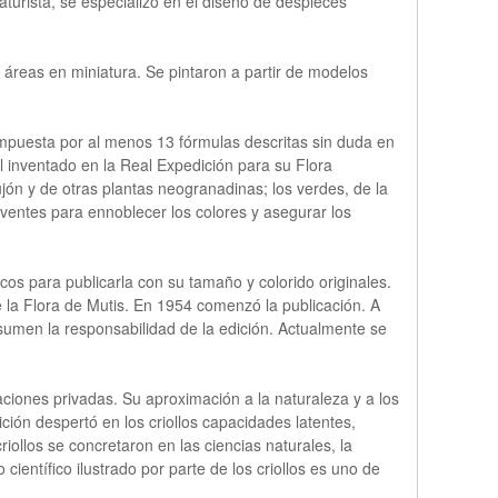
iaturista, se especializó en el diseño de despieces
 áreas en miniatura. Se pintaron a partir de modelos
mpuesta por al menos 13 fórmulas descritas sin duda en
l inventado en la Real Expedición para su Flora
ujón y de otras plantas neogranadinas; los verdes, de la
olventes para ennoblecer los colores y asegurar los
icos para publicarla con su tamaño y colorido originales.
e la Flora de Mutis. En 1954 comenzó la publicación. A
asumen la responsabilidad de la edición. Actualmente se
ciones privadas. Su aproximación a la naturaleza y a los
ición despertó en los criollos capacidades latentes,
riollos se concretaron en las ciencias naturales, la
ientífico ilustrado por parte de los criollos es uno de