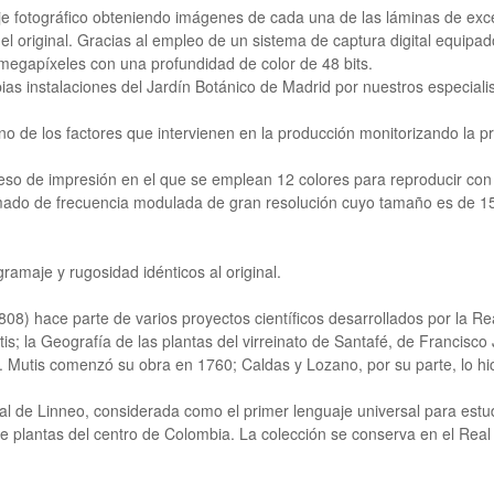
aje fotográfico obteniendo imágenes de cada una de las láminas de exce
del original. Gracias al empleo de un sistema de captura digital equipa
megapíxeles con una profundidad de color de 48 bits.
ias instalaciones del Jardín Botánico de Madrid por nuestros especialis
o de los factores que intervienen en la producción monitorizando la p
eso de impresión en el que se emplean 12 colores para reproducir con 
mado de frecuencia modulada de gran resolución cuyo tamaño es de 1
amaje y rugosidad idénticos al original.
808) hace parte de varios proyectos científicos desarrollados por la 
is; la Geografía de las plantas del virreinato de Santafé, de Francisc
tis comenzó su obra en 1760; Caldas y Lozano, por su parte, lo hicier
al de Linneo, considerada como el primer lenguaje universal para estudi
te plantas del centro de Colombia. La colección se conserva en el Rea