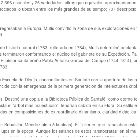
 2.696 especies y 26 variedades, cifras que equivalen aproximadamente
sociados lo ubican entre los más grandes de su tiempo; 707 descripcion
 regresaban a Europa, Mutis convirtió la zona de sus exploraciones en te
d.
historia natural (1763, reiterada en 1764), Mutis determinó adelantar s
ue terminaron conformando el núcleo del gabinete de su Expedición. Pa
a. El pintor santafereño Pablo Antonio García del Campo (1744-1814), pr
1783.
la Escuela de Dibujo, concomitantes en Santafé con la apertura de las p
ncide con la emergencia de la primera generación de intelectuales cri
. Destinó una copia a la Biblioteca Pública de Santafé “como eterno te
sta el “árbol más majestuoso”, tendrían cabida en su Flora. Su estilo e
idas en composiciones de extraordinario dinamismo, claridad didáctica 
ar Sebastián Méndez pintó 8 láminas). El Taller en que trabajaban es
jos en la época. Aunque los salarios de estos “aristócratas” en el mu