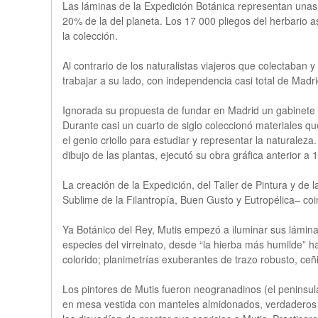
Las láminas de la Expedición Botánica representan unas
20% de la del planeta. Los 17 000 pliegos del herbario a
la colección.
Al contrario de los naturalistas viajeros que colectaban y
trabajar a su lado, con independencia casi total de Madri
Ignorada su propuesta de fundar en Madrid un gabinete de 
Durante casi un cuarto de siglo coleccionó materiales q
el genio criollo para estudiar y representar la naturalez
dibujo de las plantas, ejecutó su obra gráfica anterior a 
La creación de la Expedición, del Taller de Pintura y de 
Sublime de la Filantropía, Buen Gusto y Eutropélica– coi
Ya Botánico del Rey, Mutis empezó a iluminar sus láminas
especies del virreinato, desde “la hierba más humilde” ha
colorido; planimetrías exuberantes de trazo robusto, ceñ
Los pintores de Mutis fueron neogranadinos (el peninsul
en mesa vestida con manteles almidonados, verdaderos lu