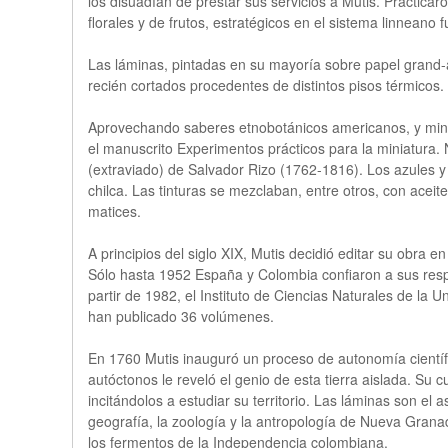
los disuadían de prestar sus servicios a Mutis. Practicaro
florales y de frutos, estratégicos en el sistema linneano
Las láminas, pintadas en su mayoría sobre papel grand-a
recién cortados procedentes de distintos pisos térmicos.
Aprovechando saberes etnobotánicos americanos, y miner
el manuscrito Experimentos prácticos para la miniatura. 
(extraviado) de Salvador Rizo (1762-1816). Los azules y v
chilca. Las tinturas se mezclaban, entre otros, con aceit
matices.
A principios del siglo XIX, Mutis decidió editar su obra 
Sólo hasta 1952 España y Colombia confiaron a sus respec
partir de 1982, el Instituto de Ciencias Naturales de la
han publicado 36 volúmenes.
En 1760 Mutis inauguró un proceso de autonomía científic
autóctonos le reveló el genio de esta tierra aislada. Su 
incitándolos a estudiar su territorio. Las láminas son el
geografía, la zoología y la antropología de Nueva Granad
los fermentos de la Independencia colombiana.