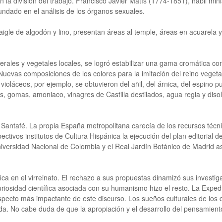
n la división del trabajo. Francisco Javier Matís (1774-1851), hábil min
 fundado en el análisis de los órganos sexuales.
igle de algodón y lino, presentan áreas al temple, áreas en acuarela y
ales y vegetales locales, se logró estabilizar una gama cromática co
Nuevas composiciones de los colores para la imitación del reino vegeta
ioláceos, por ejemplo, se obtuvieron del añil, del árnica, del espino p
es, gomas, amoniaco, vinagres de Castilla destilados, agua regia y dis
en Santafé. La propia España metropolitana carecía de los recursos técn
tivos institutos de Cultura Hispánica la ejecución del plan editorial d
 Universidad Nacional de Colombia y el Real Jardín Botánico de Madrid 
a en el virreinato. El rechazo a sus propuestas dinamizó sus investiga
curiosidad científica asociada con su humanismo hizo el resto. La Exped
 aspecto más impactante de este discurso. Los sueños culturales de los c
a. No cabe duda de que la apropiación y el desarrollo del pensamiento c