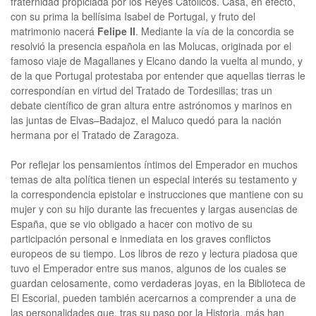
fraternidad propiciada por los Reyes Católicos. Casa, en efecto,
con su prima la bellísima Isabel de Portugal, y fruto del
matrimonio nacerá
Felipe II
. Mediante la vía de la concordia se
resolvió la presencia española en las Molucas, originada por el
famoso viaje de Magallanes y Elcano dando la vuelta al mundo, y
de la que Portugal protestaba por entender que aquellas tierras le
correspondían en virtud del Tratado de Tordesillas; tras un
debate científico de gran altura entre astrónomos y marinos en
las juntas de Elvas–Badajoz, el Maluco quedó para la nación
hermana por el Tratado de Zaragoza.
Por reflejar los pensamientos íntimos del Emperador en muchos
temas de alta política tienen un especial interés su testamento y
la correspondencia epistolar e instrucciones que mantiene con su
mujer y con su hijo durante las frecuentes y largas ausencias de
España, que se vio obligado a hacer con motivo de su
participación personal e inmediata en los graves conflictos
europeos de su tiempo. Los libros de rezo y lectura piadosa que
tuvo el Emperador entre sus manos, algunos de los cuales se
guardan celosamente, como verdaderas joyas, en la Biblioteca de
El Escorial, pueden también acercarnos a comprender a una de
las personalidades que, tras su paso por la Historia, más han