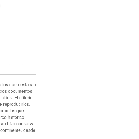
re los que destacan
otros documentos
idos. El criterio
e reproducirlos,
 como los que
rco histórico
e archivo conserva
 continente, desde