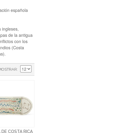
ración española
 ingleses,
pas de la antigua
flictos con los
indios (Costa
s).
MOSTRAR
 DE COSTA RICA